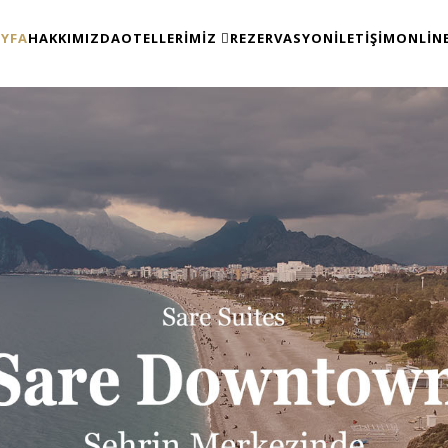
AYFA
HAKKIMIZDA
OTELLERIMIZ
REZERVASYON
İLETIŞIM
ONLIN