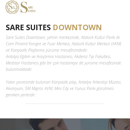
SARE SUITES
DOWNTOWN
Sare Suites Downtown; şehrin merkezinde, Atatürk Kültür Parkı ile
Cam Piramit Kongre ve Fuar Merkezi, Atatürk Kültür Merkezi (AKM)
ve Konyaaltı Plajlarına yürüme mesafesindedir.
Antalya Eğitim ve Araştırma Hastanesi, Akdeniz Tıp Fakültesi,
Medstar Hastanesi gibi bir çok hastaneye de yürüme mesafesinde
bulunmaktadır.
Yakın çevresinde bulunan Konyaaltı plajı, Antalya Arkeoloji Müzesi,
Akvaryum, 5M Migros AVM, Mini City ve Yunus Parkı görülmesi
gereken yerlerdir.