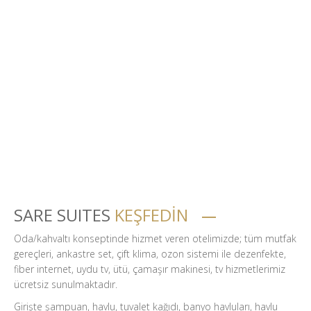
Konumu çok iyi. Her yere ulaşım çok rahat.
Özellikle aracınız yoksa paranızı taksiye
harcamak zorunda kalmadan otelin
hemen önünden sık sık geçen otobüslerle
kaleiçine, laraya, konyaaltının diğer ucuna,
şelalelere, kemere... rahatlıkla
ulaşabilirsiniz.
SARE SUITES
KEŞFEDİN
Oda/kahvaltı konseptinde hizmet veren otelimizde; tüm mutfak
gereçleri, ankastre set, çift klima, ozon sistemi ile dezenfekte,
fiber internet, uydu tv, ütü, çamaşır makinesi, tv hizmetlerimiz
ücretsiz sunulmaktadır.
Girişte şampuan, havlu, tuvalet kağıdı, banyo havluları, havlu